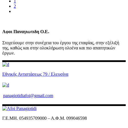
1
2
Αφοι Παναγιωτιδη Ο.Ε.
Στοχεύουμε στην συνέχεια του έργου της εταιρίας, στην εξέλιξή
της, καθώς και στην ολοκλήρωση ολοένα και πιο απαιτητικών
έργων.
Εθνικής Αντιστάσεως 79 / Ελευσίνα
panagiotidiafoi@gmail.com
Γ.Ε.ΜΗ. 054935709000 – Α.Φ.Μ. 099046598