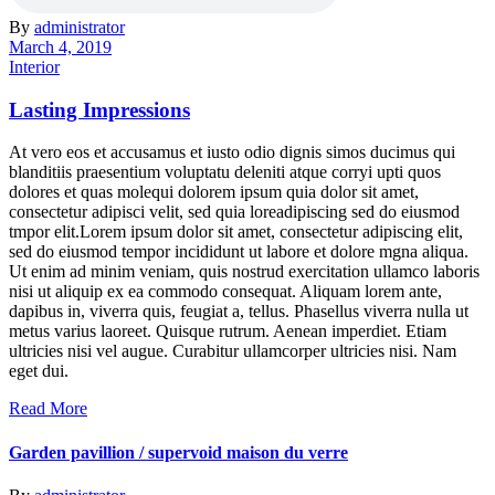
By
administrator
March 4, 2019
Interior
Lasting Impressions
At vero eos et accusamus et iusto odio dignis simos ducimus qui
blanditiis praesentium voluptatu deleniti atque corryi upti quos
dolores et quas molequi dolorem ipsum quia dolor sit amet,
consectetur adipisci velit, sed quia loreadipiscing sed do eiusmod
tmpor elit.Lorem ipsum dolor sit amet, consectetur adipiscing elit,
sed do eiusmod tempor incididunt ut labore et dolore mgna aliqua.
Ut enim ad minim veniam, quis nostrud exercitation ullamco laboris
nisi ut aliquip ex ea commodo consequat. Aliquam lorem ante,
dapibus in, viverra quis, feugiat a, tellus. Phasellus viverra nulla ut
metus varius laoreet. Quisque rutrum. Aenean imperdiet. Etiam
ultricies nisi vel augue. Curabitur ullamcorper ultricies nisi. Nam
eget dui.
Read More
Garden pavillion / supervoid maison du verre