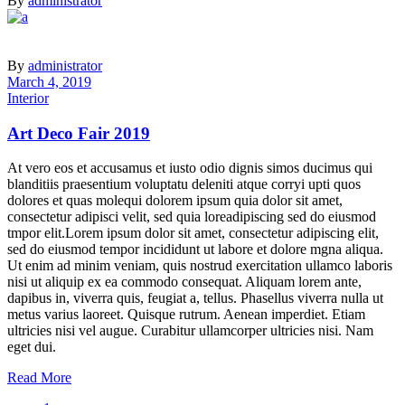
By
administrator
By
administrator
March 4, 2019
Interior
Art Deco Fair 2019
At vero eos et accusamus et iusto odio dignis simos ducimus qui
blanditiis praesentium voluptatu deleniti atque corryi upti quos
dolores et quas molequi dolorem ipsum quia dolor sit amet,
consectetur adipisci velit, sed quia loreadipiscing sed do eiusmod
tmpor elit.Lorem ipsum dolor sit amet, consectetur adipiscing elit,
sed do eiusmod tempor incididunt ut labore et dolore mgna aliqua.
Ut enim ad minim veniam, quis nostrud exercitation ullamco laboris
nisi ut aliquip ex ea commodo consequat. Aliquam lorem ante,
dapibus in, viverra quis, feugiat a, tellus. Phasellus viverra nulla ut
metus varius laoreet. Quisque rutrum. Aenean imperdiet. Etiam
ultricies nisi vel augue. Curabitur ullamcorper ultricies nisi. Nam
eget dui.
Read More