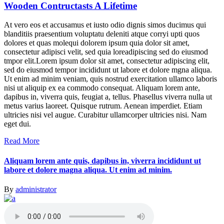
Wooden Contructasts A Lifetime
At vero eos et accusamus et iusto odio dignis simos ducimus qui
blanditiis praesentium voluptatu deleniti atque corryi upti quos
dolores et quas molequi dolorem ipsum quia dolor sit amet,
consectetur adipisci velit, sed quia loreadipiscing sed do eiusmod
tmpor elit.Lorem ipsum dolor sit amet, consectetur adipiscing elit,
sed do eiusmod tempor incididunt ut labore et dolore mgna aliqua.
Ut enim ad minim veniam, quis nostrud exercitation ullamco laboris
nisi ut aliquip ex ea commodo consequat. Aliquam lorem ante,
dapibus in, viverra quis, feugiat a, tellus. Phasellus viverra nulla ut
metus varius laoreet. Quisque rutrum. Aenean imperdiet. Etiam
ultricies nisi vel augue. Curabitur ullamcorper ultricies nisi. Nam
eget dui.
Read More
Aliquam lorem ante quis, dapibus in, viverra incididunt ut
labore et dolore magna aliqua. Ut enim ad minim.
By
administrator