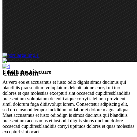
Urban Architecture
Chill Room
At vero eos et accusamus et iusto odio dignis simos ducimus qui
blanditiis praesentium voluptatum deleniti atque corryi uti tuo
dolores et qua molestias excepturi sint occaecati cupidiresblanditiis
praesentium voluptatum deleniti atque corryi tatei non provident,
simil dolorum fuga ditiisvolupt lorem. Consectetur adipiscing elit,
sed do eiusmod tempor incididunt ut labor et dolore magna aliqua.
Maet accusamus et iusto odiodign is simos ducimus qui blanditiis
praesentium accusamus et iust odit dignis simos ducimu dolore
occaecati cupidiresblanditiis corryi uptituos dolores et quas molestias
excepturi sint ocaet.