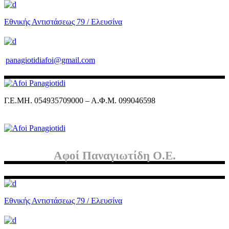
Εθνικής Αντιστάσεως 79 / Ελευσίνα
panagiotidiafoi@gmail.com
Γ.Ε.ΜΗ. 054935709000 – Α.Φ.Μ. 099046598
Αφοί Παναγιωτίδη Ο.Ε.
Εθνικής Αντιστάσεως 79 / Ελευσίνα