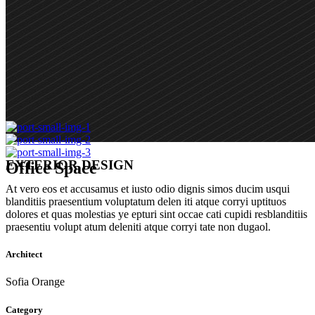
EXTERIOR DESIGN
Office Space
At vero eos et accusamus et iusto odio dignis simos ducim usqui
blanditiis praesentium voluptatum delen iti atque corryi uptituos
dolores et quas molestias ye epturi sint occae cati cupidi resblanditiis
praesentiu volupt atum deleniti atque corryi tate non dugaol.
Architect
Sofia Orange
Category