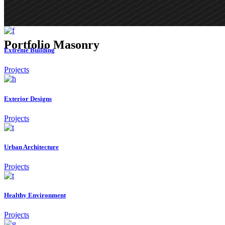
Portfolio Masonry
Extreme Building
Projects
Exterior Designs
Projects
Urban Architecture
Projects
Healthy Environment
Projects