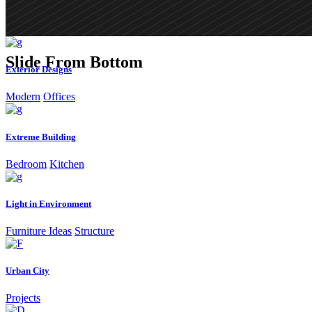
Slide From Bottom
Exterior Designs
Modern
Offices
Extreme Building
Bedroom
Kitchen
Light in Environment
Furniture Ideas
Structure
Urban City
Projects