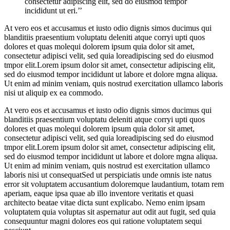
consectetur adipiscing elit, sed do eiusmod tempor
incididunt ut eri.’’
At vero eos et accusamus et iusto odio dignis simos ducimus qui
blanditiis praesentium voluptatu deleniti atque corryi upti quos
dolores et quas molequi dolorem ipsum quia dolor sit amet,
consectetur adipisci velit, sed quia loreadipiscing sed do eiusmod
tmpor elit.Lorem ipsum dolor sit amet, consectetur adipiscing elit,
sed do eiusmod tempor incididunt ut labore et dolore mgna aliqua.
Ut enim ad minim veniam, quis nostrud exercitation ullamco laboris
nisi ut aliquip ex ea commodo.
At vero eos et accusamus et iusto odio dignis simos ducimus qui
blanditiis praesentium voluptatu deleniti atque corryi upti quos
dolores et quas molequi dolorem ipsum quia dolor sit amet,
consectetur adipisci velit, sed quia loreadipiscing sed do eiusmod
tmpor elit.Lorem ipsum dolor sit amet, consectetur adipiscing elit,
sed do eiusmod tempor incididunt ut labore et dolore mgna aliqua.
Ut enim ad minim veniam, quis nostrud est exercitation ullamco
laboris nisi ut consequatSed ut perspiciatis unde omnis iste natus
error sit voluptatem accusantium doloremque laudantium, totam rem
aperiam, eaque ipsa quae ab illo inventore veritatis et quasi
architecto beatae vitae dicta sunt explicabo. Nemo enim ipsam
voluptatem quia voluptas sit aspernatur aut odit aut fugit, sed quia
consequuntur magni dolores eos qui ratione voluptatem sequi