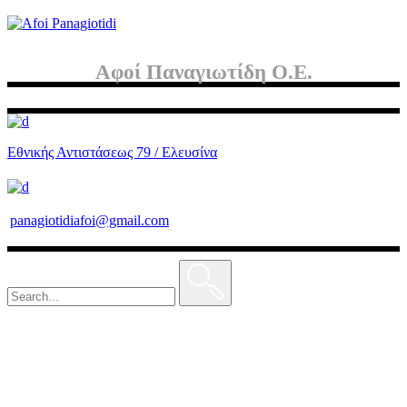
Αφοί Παναγιωτίδη Ο.Ε.
Εθνικής Αντιστάσεως 79 / Ελευσίνα
panagiotidiafoi@gmail.com
Search
for: