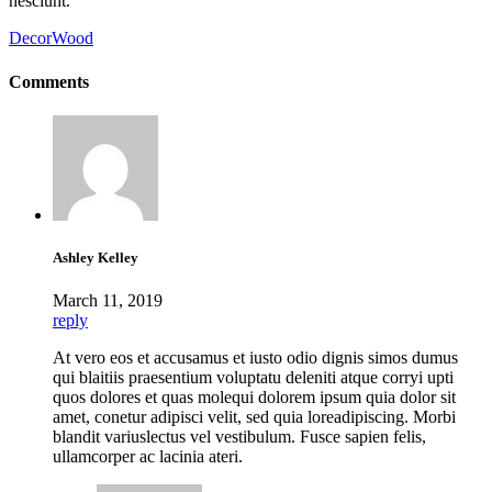
nesciunt.
Decor
Wood
Comments
Ashley Kelley
March 11, 2019
reply
At vero eos et accusamus et iusto odio dignis simos dumus
qui blaitiis praesentium voluptatu deleniti atque corryi upti
quos dolores et quas molequi dolorem ipsum quia dolor sit
amet, conetur adipisci velit, sed quia loreadipiscing. Morbi
blandit variuslectus vel vestibulum. Fusce sapien felis,
ullamcorper ac lacinia ateri.