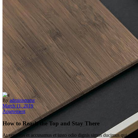
By
administrator
March 11, 2019
Apartement
How to Reach the Top and Stay There
At vero eos et accusamus et iusto odio dignis simos ducimus qui