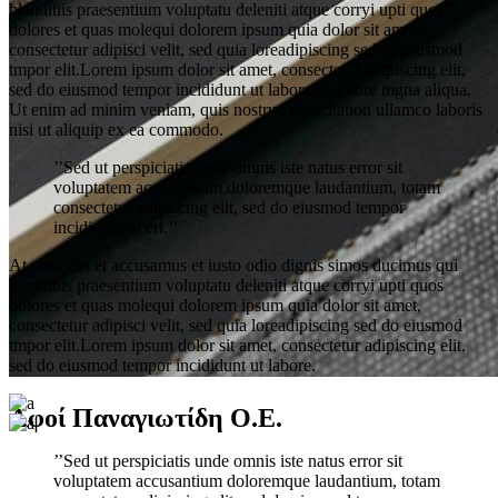
blanditiis praesentium voluptatu deleniti atque corryi upti quos
dolores et quas molequi dolorem ipsum quia dolor sit amet,
consectetur adipisci velit, sed quia loreadipiscing sed do eiusmod
tmpor elit.Lorem ipsum dolor sit amet, consectetur adipiscing elit,
sed do eiusmod tempor incididunt ut labore et dolore mgna aliqua.
Ut enim ad minim veniam, quis nostrud exercitation ullamco laboris
nisi ut aliquip ex ea commodo.
’’Sed ut perspiciatis unde omnis iste natus error sit
voluptatem accusantium doloremque laudantium, totam
consectetur adipiscing elit, sed do eiusmod tempor
incididunt ut eri.’’
At vero eos et accusamus et iusto odio dignis simos ducimus qui
blanditiis praesentium voluptatu deleniti atque corryi upti quos
dolores et quas molequi dolorem ipsum quia dolor sit amet,
consectetur adipisci velit, sed quia loreadipiscing sed do eiusmod
tmpor elit.Lorem ipsum dolor sit amet, consectetur adipiscing elit,
sed do eiusmod tempor incididunt ut labore.
Αφοί Παναγιωτίδη Ο.Ε.
’’Sed ut perspiciatis unde omnis iste natus error sit
voluptatem accusantium doloremque laudantium, totam