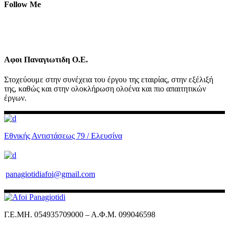
Follow Me
Αφοι Παναγιωτιδη Ο.Ε.
Στοχεύουμε στην συνέχεια του έργου της εταιρίας, στην εξέλιξή
της, καθώς και στην ολοκλήρωση ολοένα και πιο απαιτητικών
έργων.
Εθνικής Αντιστάσεως 79 / Ελευσίνα
panagiotidiafoi@gmail.com
Γ.Ε.ΜΗ. 054935709000 – Α.Φ.Μ. 099046598